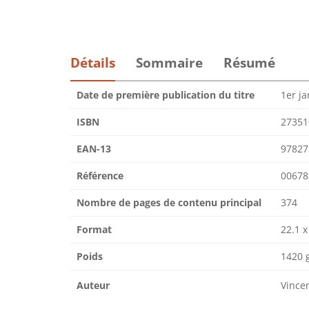
Détails
Sommaire
Résumé
Date de première publication du titre
1er ja
ISBN
27351
EAN-13
97827
Référence
00678
Nombre de pages de contenu principal
374
Format
22.1 x
Poids
1420 
Auteur
Vince