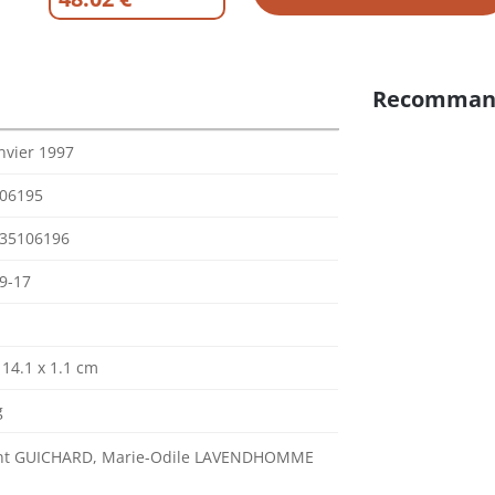
Recomman
nvier 1997
06195
35106196
9-17
 14.1 x 1.1 cm
g
nt GUICHARD, Marie-Odile LAVENDHOMME