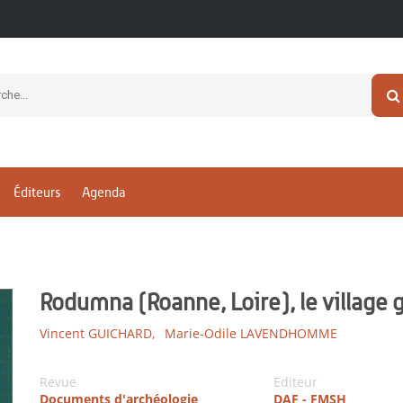
Éditeurs
Agenda
Rodumna (Roanne, Loire), le village 
Vincent GUICHARD,
Marie-Odile LAVENDHOMME
Revue
Editeur
Documents d'archéologie
DAF - FMSH