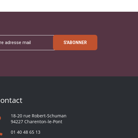
S'ABONNER
ontact
18-20 rue Robert-Schuman
94227 Charenton-le-Pont
01 40 48 65 13