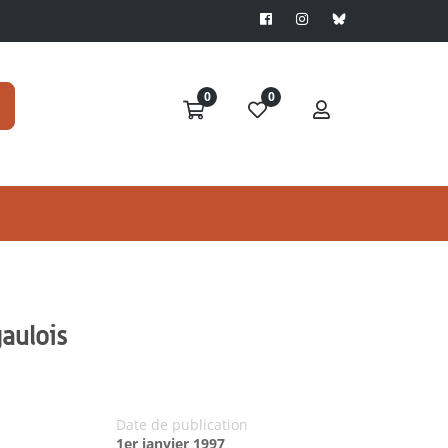
0
0
gaulois
Date de publication
1er janvier 1997