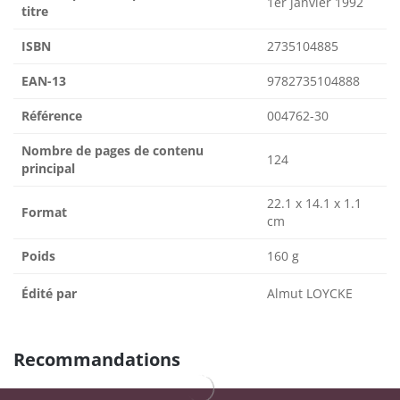
1er janvier 1992
titre
ISBN
2735104885
EAN-13
9782735104888
Référence
004762-30
Nombre de pages de contenu
124
principal
22.1 x 14.1 x 1.1
Format
cm
Poids
160 g
Édité par
Almut LOYCKE
Recommandations