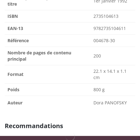
1er janvier 1992
titre
ISBN
2735104613
EAN-13
9782735104611
Référence
004678-30
Nombre de pages de contenu
200
principal
22.1 x 14.1 x 1.1
Format
cm
Poids
800 g
Auteur
Dora PANOFSKY
Recommandations