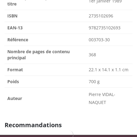
1er janvier 1989
titre
ISBN
2735102696
EAN-13
9782735102693
Référence
003703-30
Nombre de pages de contenu
368
principal
Format
22.1 x 14.1 x 1.1 cm
Poids
700 g
Pierre VIDAL-
Auteur
NAQUET
Recommandations