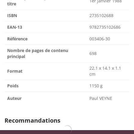
1er janvier 1988
titre
ISBN
2735102688
EAN-13
9782735102686
Référence
003406-30
Nombre de pages de contenu
698
principal
22.1 x 14.1 x 1.1
Format
cm
Poids
1150 g
Auteur
Paul VEYNE
Recommandations