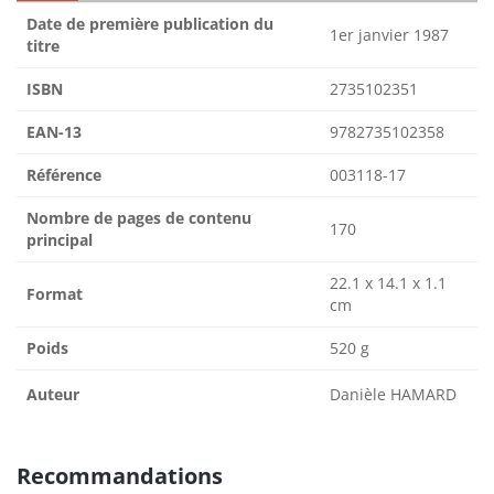
Date de première publication du
1er janvier 1987
titre
ISBN
2735102351
EAN-13
9782735102358
Référence
003118-17
Nombre de pages de contenu
170
principal
22.1 x 14.1 x 1.1
Format
cm
Poids
520 g
Auteur
Danièle HAMARD
Recommandations