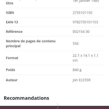
1er janvier 1985
titre
ISBN
2735101150
EAN-13
9782735101153
Référence
002154-30
Nombre de pages de contenu
556
principal
22.1 x 14.1 x 1.1
Format
cm
Poids
840 g
Auteur
Jon ELSTER
Recommandations