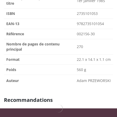
1er janvier 1985
titre
ISBN
2735101053
EAN-13
9782735101054
Référence
002156-30
Nombre de pages de contenu
270
principal
Format
22.1 x 14.1 x 1.1 cm
Poids
560 g
Auteur
Adam PRZEWORSKI
Recommandations