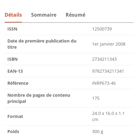
Détails
Sommaire
Résumé
ISSN
12500739
Date de première publication du
1er janvier 2008
titre
ISBN
2734211343
EAN-13
9782734211341
Référence
INRP673-46
Nombre de pages de contenu
175
principal
24.0 x 16.0 x 1.1
Format
cm
Poids
300 g