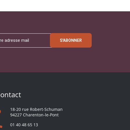
S'ABONNER
ontact
18-20 rue Robert-Schuman
94227 Charenton-le-Pont
01 40 48 65 13