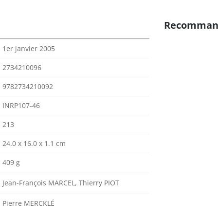
Recomman
1er janvier 2005
2734210096
9782734210092
INRP107-46
213
24.0 x 16.0 x 1.1 cm
409 g
Jean-François MARCEL, Thierry PIOT
Pierre MERCKLÉ