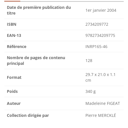
Date de première publication du
1er janvier 2004
titre
ISBN
2734209772
EAN-13
9782734209775
Référence
INRP165-46
Nombre de pages de contenu
128
principal
29.7 x 21.0 x 1.1
Format
cm
Poids
340 g
Auteur
Madeleine FIGEAT
Collection dirigée par
Pierre MERCKLÉ