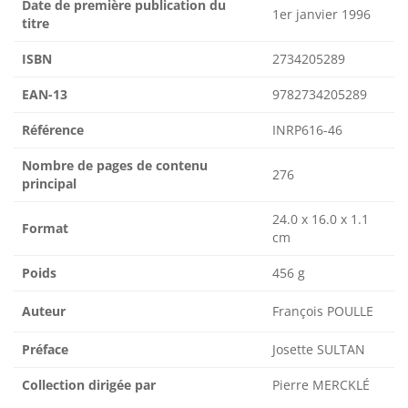
Date de première publication du
1er janvier 1996
titre
ISBN
2734205289
EAN-13
9782734205289
Référence
INRP616-46
Nombre de pages de contenu
276
principal
24.0 x 16.0 x 1.1
Format
cm
Poids
456 g
Auteur
François POULLE
Préface
Josette SULTAN
Collection dirigée par
Pierre MERCKLÉ