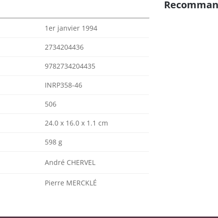
Recomman
1er janvier 1994
2734204436
9782734204435
INRP358-46
506
24.0 x 16.0 x 1.1 cm
598 g
André CHERVEL
Pierre MERCKLÉ