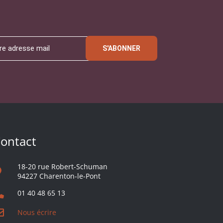
S'ABONNER
ontact
18-20 rue Robert-Schuman
94227 Charenton-le-Pont
01 40 48 65 13
Nous écrire