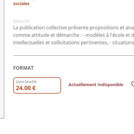
sociales
Résumé
La publication collective présente propositions et an
comme attitude et démarche : - modèles à l'école et 
intellectuelles et sollicitations pertinentes, - situatio
FORMAT
Livre broché
Actuellement Indisponible
24.00 €