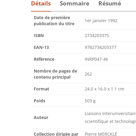
Détails
Sommaire
Résumé
Date de première
1er janvier 1992
publication du titre
ISBN
2734203375
EAN-13
9782734203377
Référence
INRP047-46
Nombre de pages de
262
contenu principal
Format
24.0 x 16.0 x 1.1 cm
Poids
503 g
Liaisons Interuniversita
Auteur
scientifique et technolo
Collection dirigée par
Pierre MERCKLÉ