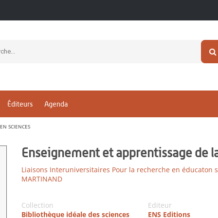
Éditeurs
Agenda
EN SCIENCES
Enseignement et apprentissage de l
Liaisons Interuniversitaires Pour la recherche en éducaton s
MARTINAND
Collection
Editeur
Bibliothèque idéale des sciences
ENS Editions