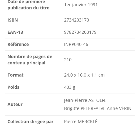
Date de première
1er janvier 1991
publication du titre
ISBN
2734203170
EAN-13
9782734203179
Référence
INRP040-46
Nombre de pages de
210
contenu principal
Format
24.0 x 16.0 x 1.1 cm
Poids
403 g
Jean-Pierre ASTOLFI,
Auteur
Brigitte PETERFALVI, Anne VÉRIN
Collection dirigée par
Pierre MERCKLÉ