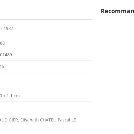
Recomman
er 1987
88
01489
46
.0 x 1.1 cm
AUDIGIER, Elisabeth CHATEL, Pascal LE