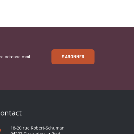
S'ABONNER
ontact
18-20 rue Robert-Schuman
94227 Charenton-le-Pont