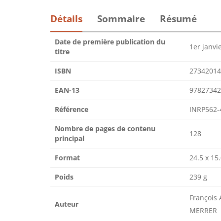
Détails
Sommaire
Résumé
Date de première publication du
1er janvi
titre
ISBN
27342014
EAN-13
97827342
Référence
INRP562-
Nombre de pages de contenu
128
principal
Format
24.5 x 15
Poids
239 g
François 
Auteur
MERRER