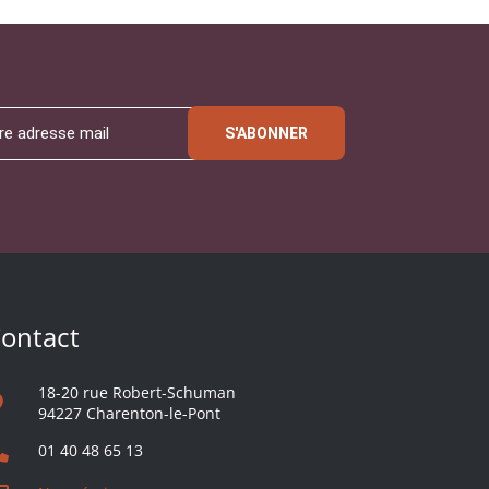
S'ABONNER
ontact
18-20 rue Robert-Schuman
94227 Charenton-le-Pont
01 40 48 65 13