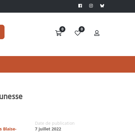
0
0
jeunesse
Date de publication
s Blaise-
7 juillet 2022