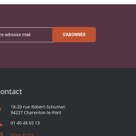
S'ABONNER
ontact
18-20 rue Robert-Schuman
94227 Charenton-le-Pont
01 40 48 65 13
Nous écrire