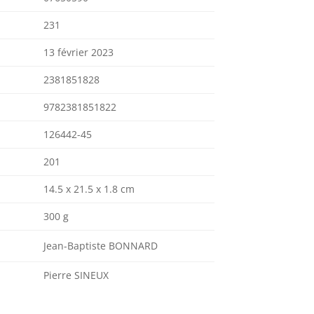
231
13 février 2023
2381851828
9782381851822
126442-45
201
14.5 x 21.5 x 1.8 cm
300 g
Jean-Baptiste BONNARD
Pierre SINEUX