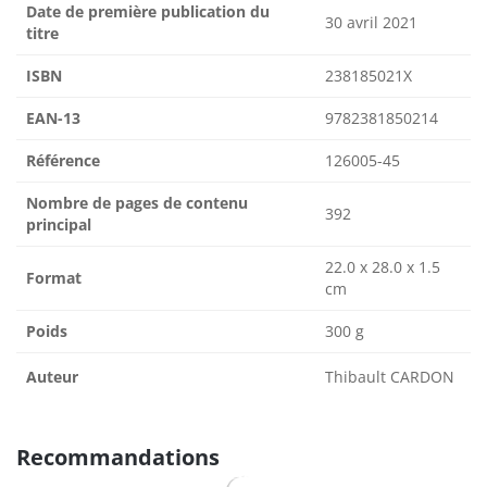
Date de première publication du
30 avril 2021
titre
ISBN
238185021X
EAN-13
9782381850214
Référence
126005-45
Nombre de pages de contenu
392
principal
22.0 x 28.0 x 1.5
Format
cm
Poids
300 g
Auteur
Thibault CARDON
Recommandations