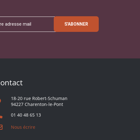
S'ABONNER
ontact
18-20 rue Robert-Schuman
94227 Charenton-le-Pont
01 40 48 65 13
Nous écrire