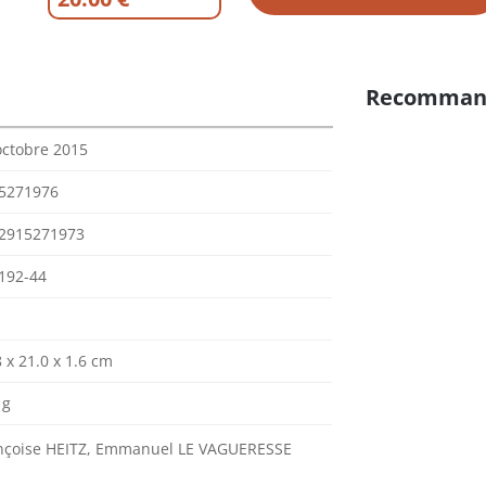
Recomman
octobre 2015
5271976
2915271973
192-44
 x 21.0 x 1.6 cm
 g
nçoise HEITZ, Emmanuel LE VAGUERESSE