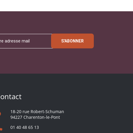
S'ABONNER
ontact
18-20 rue Robert-Schuman
94227 Charenton-le-Pont
01 40 48 65 13