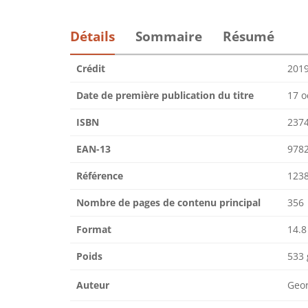
Détails
Sommaire
Résumé
Crédit
201
Date de première publication du titre
17 o
ISBN
237
EAN-13
978
Référence
123
Nombre de pages de contenu principal
356
Format
14.8
Poids
533 
Auteur
Geo