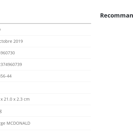
Recomman
9
ctobre 2019
4960730
2374960739
856-44
 x 21.0 x 2.3 cm
g
rge MCDONALD