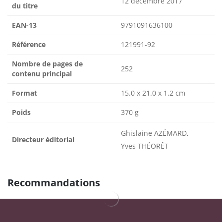
12 décembre 2017
du titre
EAN-13
9791091636100
Référence
121991-92
Nombre de pages de
252
contenu principal
Format
15.0 x 21.0 x 1.2 cm
Poids
370 g
Ghislaine AZÉMARD,
Directeur éditorial
Yves THÉORÊT
Recommandations