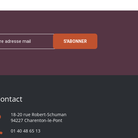
S'ABONNER
ontact
18-20 rue Robert-Schuman
94227 Charenton-le-Pont
01 40 48 65 13