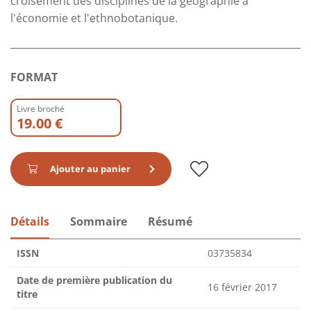
croisement des disciplines de la géographie à
l'économie et l'ethnobotanique.
FORMAT
Livre broché
19.00 €
Ajouter au panier
Détails
Sommaire
Résumé
ISSN
03735834
Date de première publication du
16 février 2017
titre