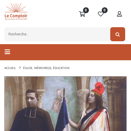
0
0
ACCUEIL
ÉGLISE, MÉMOIRE(S), ÉDUCATION