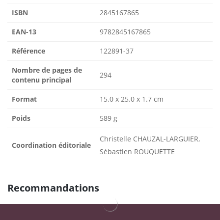
ISBN
2845167865
EAN-13
9782845167865
Référence
122891-37
Nombre de pages de
294
contenu principal
Format
15.0 x 25.0 x 1.7 cm
Poids
589 g
Christelle CHAUZAL-LARGUIER,
Coordination éditoriale
Sébastien ROUQUETTE
Recommandations