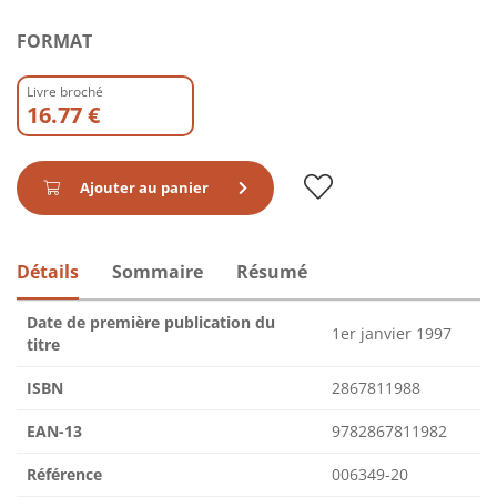
FORMAT
Livre broché
16.77 €
Ajouter au panier
Détails
Sommaire
Résumé
Date de première publication du
1er janvier 1997
titre
ISBN
2867811988
EAN-13
9782867811982
Référence
006349-20