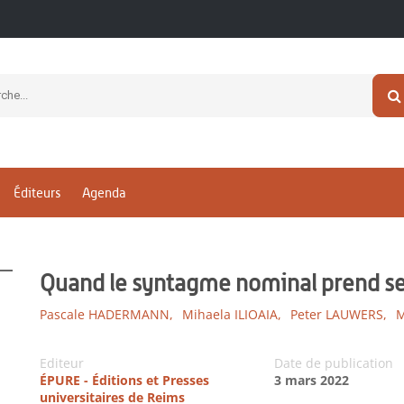
Éditeurs
Agenda
Quand le syntagme nominal prend s
Pascale HADERMANN,
Mihaela ILIOAIA,
Peter LAUWERS,
M
Editeur
Date de publication
ÉPURE - Éditions et Presses
3 mars 2022
universitaires de Reims