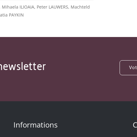
Mihaela ILIOAIA, Peter LAUWERS, Machteld
atia PAYKIN
newsletter
Informations
C