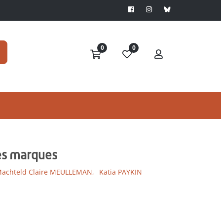
0
0
es marques
achteld Claire MEULLEMAN,
Katia PAYKIN