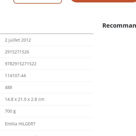
Recomman
2 juillet 2012
2915271526
9782915271522
114107-44
488
14.8 x 21.0 x 2.8 cm
700 g
Emilia HILGERT