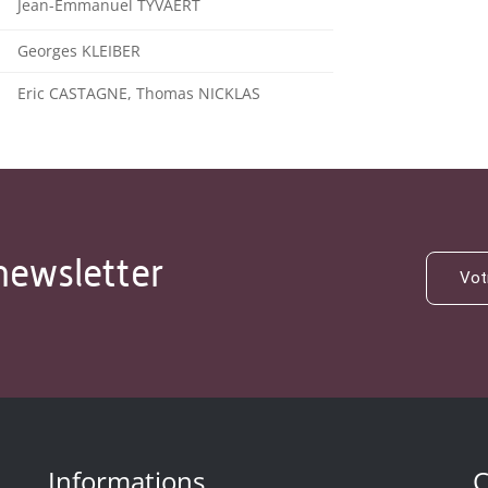
Jean-Emmanuel TYVAERT
Georges KLEIBER
Eric CASTAGNE, Thomas NICKLAS
newsletter
Informations
C