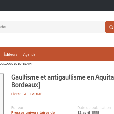
Éditeurs
Agenda
U COLLOQUE DE BORDEAUX]
Gaullisme et antigaullisme en Aquita
Bordeaux]
Pierre GUILLAUME
Editeur
Date de publication
Presses universitaires de
12 avril 1995