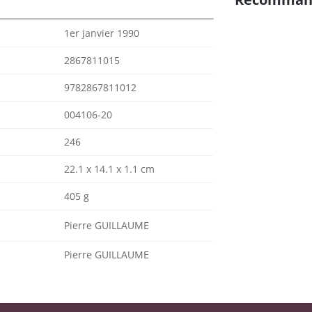
1er janvier 1990
2867811015
9782867811012
004106-20
246
22.1 x 14.1 x 1.1 cm
405 g
Pierre GUILLAUME
Pierre GUILLAUME