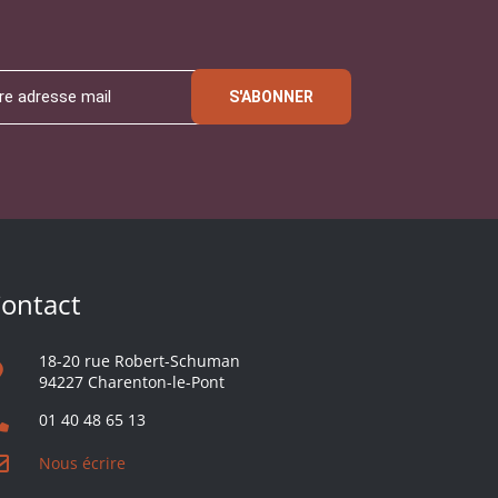
S'ABONNER
ontact
18-20 rue Robert-Schuman
94227 Charenton-le-Pont
01 40 48 65 13
Nous écrire