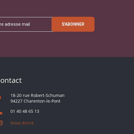
S'ABONNER
ontact
18-20 rue Robert-Schuman
94227 Charenton-le-Pont
01 40 48 65 13
Nous écrire