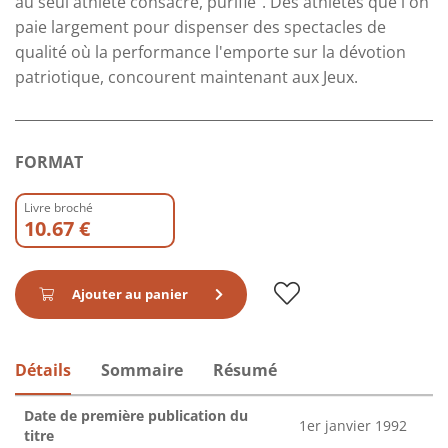
au seul athlète consacré, purifié". Des athlètes que l'on
paie largement pour dispenser des spectacles de
qualité où la performance l'emporte sur la dévotion
patriotique, concourent maintenant aux Jeux.
FORMAT
Livre broché
10.67 €
Ajouter au panier
Détails
Sommaire
Résumé
Date de première publication du
1er janvier 1992
titre