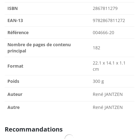
ISBN
2867811279
EAN-13
9782867811272
Référence
004666-20
Nombre de pages de contenu
182
principal
22.1 x 14.1 x 1.1
Format
cm
Poids
300 g
Auteur
René JANTZEN
Autre
René JANTZEN
Recommandations