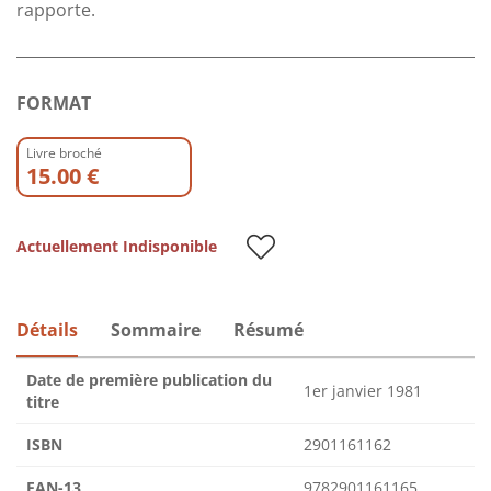
rapporte.
FORMAT
Livre broché
15.00 €
Actuellement Indisponible
Détails
Sommaire
Résumé
Date de première publication du
1er janvier 1981
titre
ISBN
2901161162
EAN-13
9782901161165