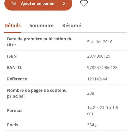
Ajouter au panier
Détails
Sommaire
Résumé
Date de première publication du
5 juillet 2016
titre
ISBN
2374960129
EAN-13
9782374960128
Référence
120142-44
Nombre de pages de contenu
238
principal
14.8 x 21.0 x 1.5
Format
cm
Poids
354 g