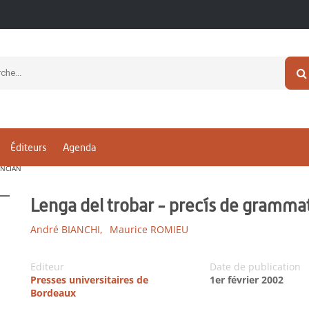
Éditeurs
Agenda
ANCIAN
Lenga del trobar - precís de gramma
André BIANCHI,
Maurice ROMIEU
Editeur
Date de publication
Presses universitaires de
1er février 2002
Bordeaux