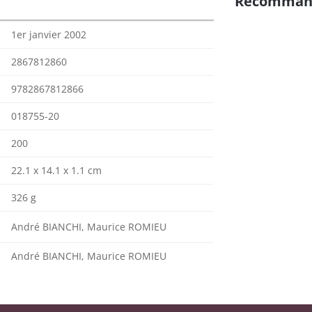
Recomman
1er janvier 2002
2867812860
9782867812866
018755-20
200
22.1 x 14.1 x 1.1 cm
326 g
André BIANCHI, Maurice ROMIEU
André BIANCHI, Maurice ROMIEU