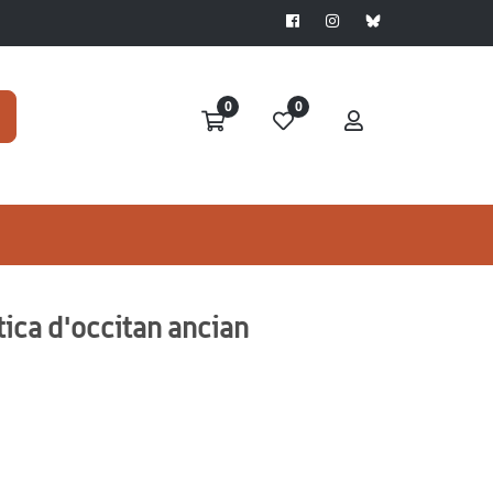
0
0
tica d'occitan ancian