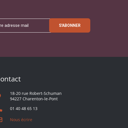
S'ABONNER
ontact
18-20 rue Robert-Schuman
94227 Charenton-le-Pont
01 40 48 65 13
Nous écrire