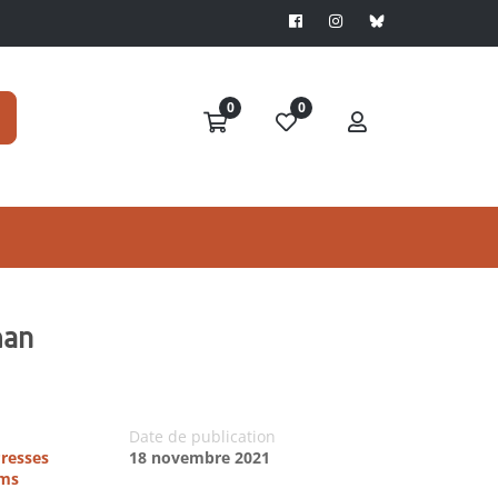
0
0
man
Date de publication
Presses
18 novembre 2021
ims