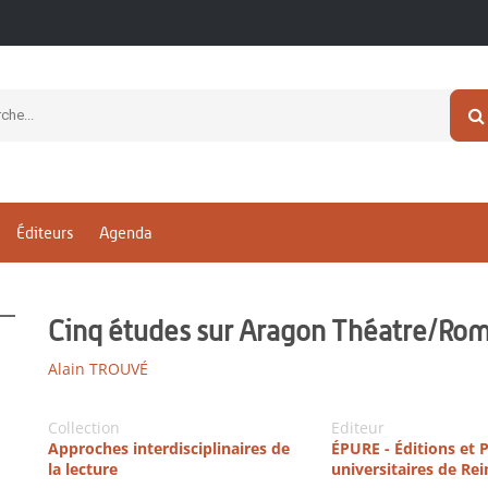
Éditeurs
Agenda
Cinq études sur Aragon Théatre/Ro
Alain TROUVÉ
Collection
Editeur
Approches interdisciplinaires de
ÉPURE - Éditions et 
la lecture
universitaires de Re