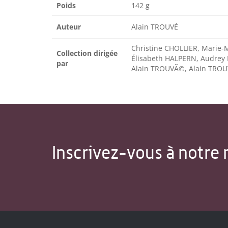
Poids
142 g
Auteur
Alain TROUVÉ
Christine CHOLLIER, Marie-
Collection dirigée
Élisabeth HALPERN, Audrey 
par
Alain TROUVÃ©, Alain TROU
Inscrivez-vous à notre 