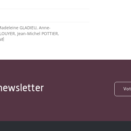
Madeleine GLADIEU, Anne-
LOUYER, Jean-Michel POTTIER,
VÉ
newsletter