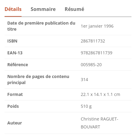
Détails
Sommaire
Résumé
Date de première publication du
1er janvier 1996
titre
ISBN
2867811732
EAN-13
9782867811739
Référence
005985-20
Nombre de pages de contenu
314
principal
Format
22.1 x 14.1 x 1.1 cm
Poids
510 g
Christine RAGUET-
Auteur
BOUVART