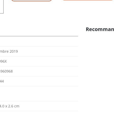
Recomman
embre 2019
096X
4960968
44
4.0 x 2.6 cm