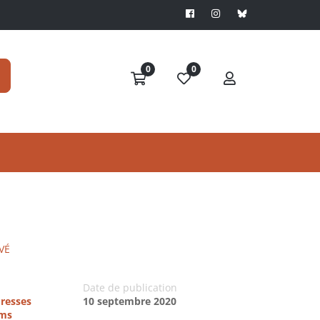
0
0
VÉ
Date de publication
Presses
10 septembre 2020
ims