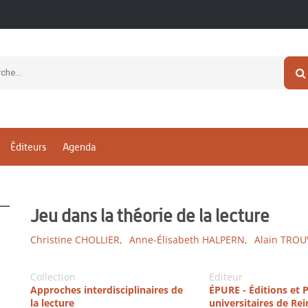
Éditeurs
Agenda
Jeu dans la théorie de la lecture
Christine CHOLLIER,
Anne-Élisabeth HALPERN,
Alain TROU
Collection
Editeur
Approches interdisciplinaires de
ÉPURE - Éditions et 
la lecture
universitaires de Re