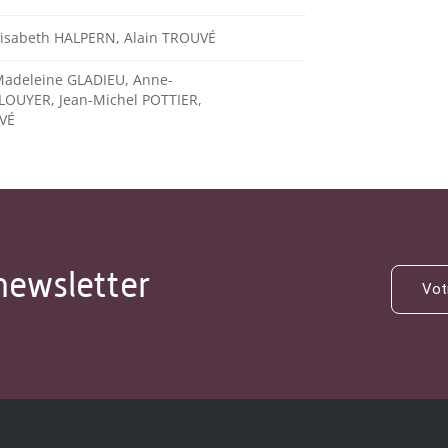
lisabeth HALPERN, Alain TROUVÉ
Madeleine GLADIEU, Anne-
LOUYER, Jean-Michel POTTIER,
VÉ
newsletter