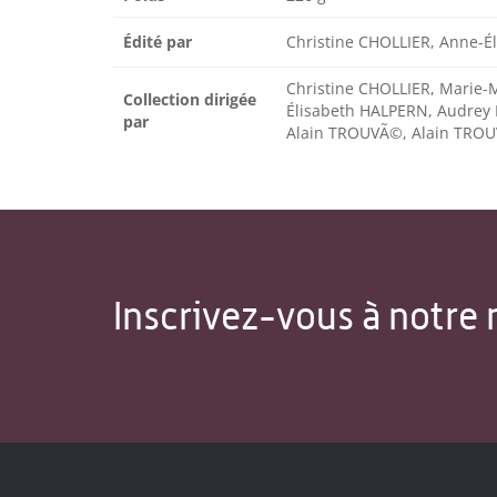
Édité par
Christine CHOLLIER, Anne-É
Christine CHOLLIER, Marie-
Collection dirigée
Élisabeth HALPERN, Audrey 
par
Alain TROUVÃ©, Alain TROU
Inscrivez-vous à notre 