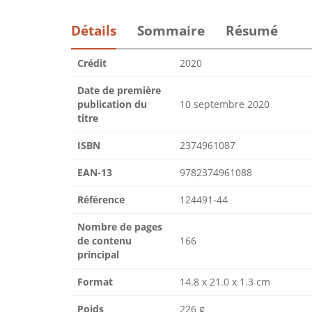
Détails
Sommaire
Résumé
Crédit
2020
Date de première
publication du
10 septembre 2020
titre
ISBN
2374961087
EAN-13
9782374961088
Référence
124491-44
Nombre de pages
de contenu
166
principal
Format
14.8 x 21.0 x 1.3 cm
Poids
226 g