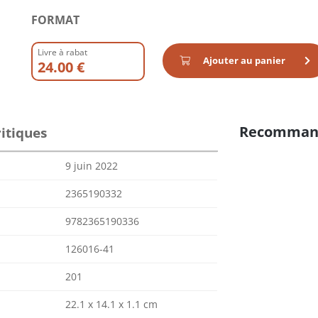
FORMAT
Livre à rabat
Ajouter au panier
24.00 €
Recomman
itiques
9 juin 2022
2365190332
9782365190336
126016-41
201
22.1 x 14.1 x 1.1 cm