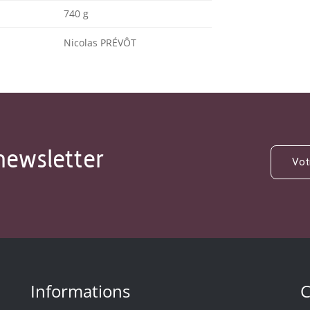
740 g
Nicolas PRÉVÔT
newsletter
Informations
C