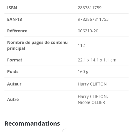
ISBN
2867811759
EAN-13
9782867811753
Référence
006210-20
Nombre de pages de contenu
112
principal
Format
22.1 x 14.1 x 1.1 cm
Poids
160 g
Auteur
Harry CLIFTON
Harry CLIFTON,
Autre
Nicole OLLIER
Recommandations