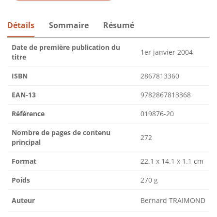
Détails
Sommaire
Résumé
Date de première publication du
1er janvier 2004
titre
ISBN
2867813360
EAN-13
9782867813368
Référence
019876-20
Nombre de pages de contenu
272
principal
Format
22.1 x 14.1 x 1.1 cm
Poids
270 g
Auteur
Bernard TRAIMOND