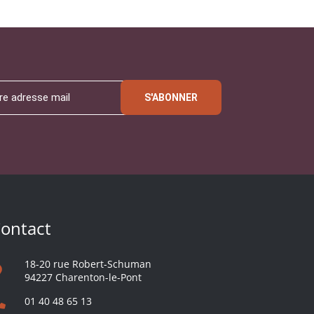
S'ABONNER
ontact
18-20 rue Robert-Schuman
94227 Charenton-le-Pont
01 40 48 65 13