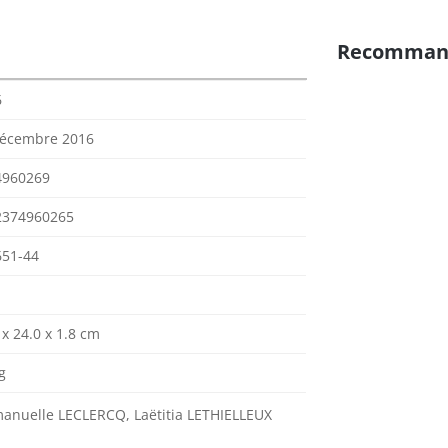
Recomman
6
décembre 2016
4960269
2374960265
651-44
 x 24.0 x 1.8 cm
g
nuelle LECLERCQ, Laëtitia LETHIELLEUX