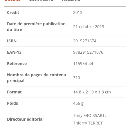
Crédit
2013
Date de première publication
21 octobre 2013
du titre
ISBN
2915271674
EAN-13
9782915271676
Référence
115954-44
Nombre de pages de contenu
310
principal
Format
14.8 x 21.0 x 1.8 cm
Poids
456 g
Tony FROISSART,
Directeur éditorial
Thierry TERRET