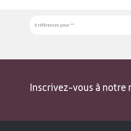
0
références pour "
"
Inscrivez-vous à notre 