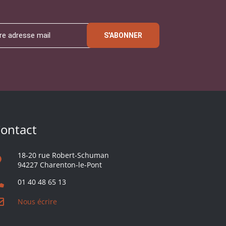
S'ABONNER
ontact
18-20 rue Robert-Schuman
94227 Charenton-le-Pont
01 40 48 65 13
Nous écrire