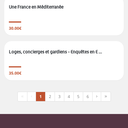
Une France en Méditerranée
30.00€
Loges, concierges et gardiens - Enquêtes en E ...
35.00€
1
2
3
4
5
6