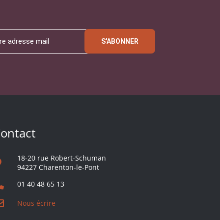
S'ABONNER
ontact
18-20 rue Robert-Schuman
94227 Charenton-le-Pont
01 40 48 65 13
Nous écrire