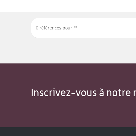
0
références pour "
"
Inscrivez-vous à notre 